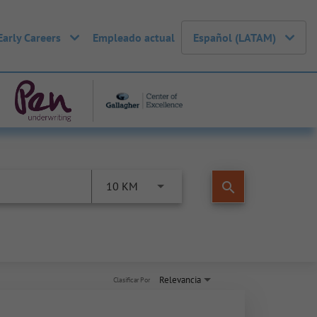
Early Careers
Empleado actual
Español (LATAM)
search
10 KM
Relevancia
Clasificar Por