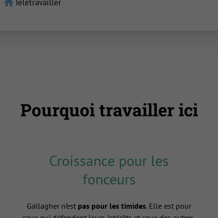
home
Télétravailler
Pourquoi travailler ici
Croissance pour les
fonceurs
Gallagher n’est
pas pour les timides
. Elle est pour
ceux qui défendent leurs intérêts et ceux des autres,