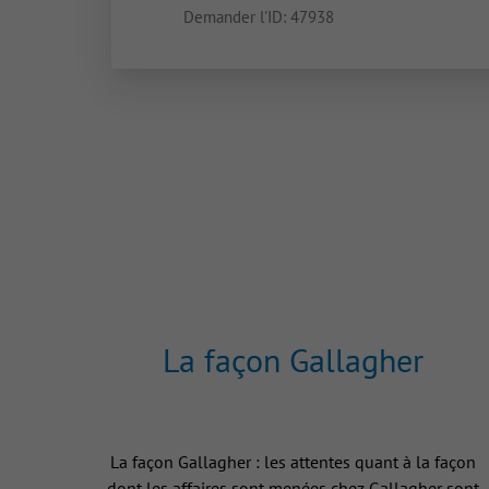
Demander l'ID:
47938
La façon Gallagher
La façon Gallagher : les attentes quant à la façon
dont les affaires sont menées chez Gallagher sont