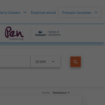
Early Careers
Employé actuel
Français Canadien
search
10 KM
Pertinence
Trier Par