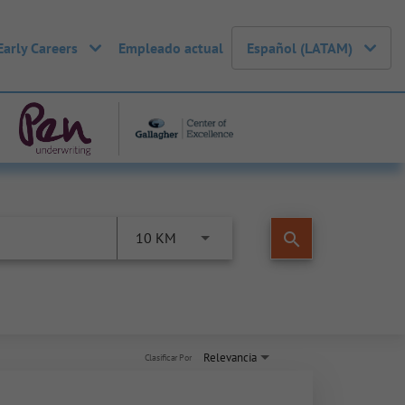
Early Careers
Empleado actual
Español (LATAM)
search
10 KM
Relevancia
Clasificar Por