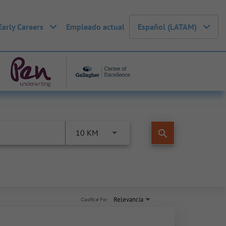
Early Careers
Empleado actual
Español (LATAM)
search
10 KM
Relevancia
Clasificar Por