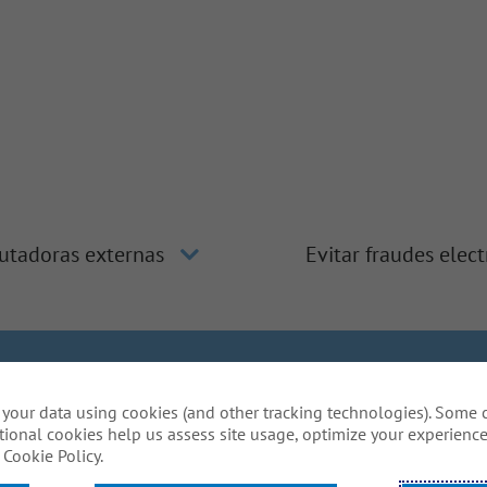
utadoras externas
Evitar fraudes elec
clusión y diversidad
La manera de Gallagher
Privacidad de 
your data using cookies (and other tracking technologies). Some 
Do Not Sell or Share My Personal Information - US Res
tional cookies help us assess site usage, optimize your experience
ón especial para completar alguna parte de nuestro proces
Cookie Policy.
de este sitio web? Escríbanos a:
Careers@ajg.co