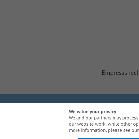
Empresas recl
Somos Gallagher
In
We value your privacy
We and our partners may process 
our website work, while other op
¿Necesita una adaptaci
more information, please see our 