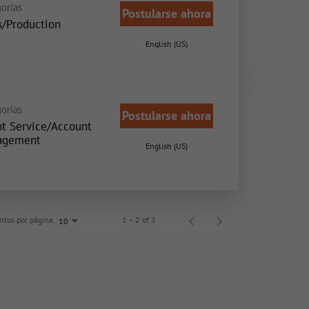
orías
Postularse ahora
s/Production
English (US)
orías
Postularse ahora
nt Service/Account
agement
English (US)
tos por página
1 – 2 of 2
10