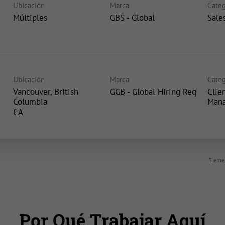
Ubicación
Marca
Categ
Múltiples
GBS - Global
Sale
Ubicación
Marca
Categ
Vancouver, British
GGB - Global Hiring Req
Clie
Columbia
Man
Elemen
Por Qué Trabajar Aquí