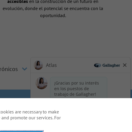
accesibles
en la construcción de un futuro en
evolución, donde el potencial se encuentra con la
oportunidad.
trónicos
los candidatos
Cookie Policy
cookies are necessary to make
idents
 and promote our services. For
o de solicitud, incluido el uso
m