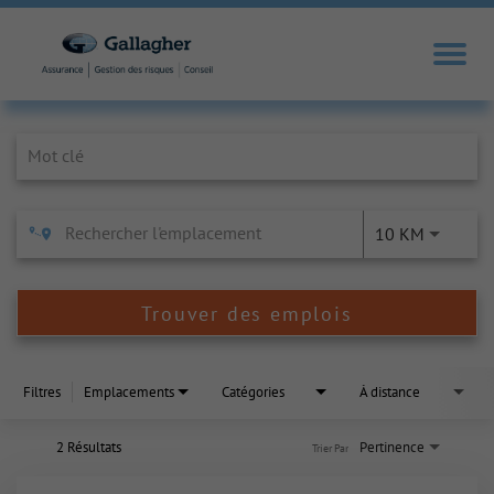
Job Search Page
10 KM
Trouver des emplois
Filtres
Emplacements
Catégories
À distance
2 Résultats
Pertinence
Trier Par