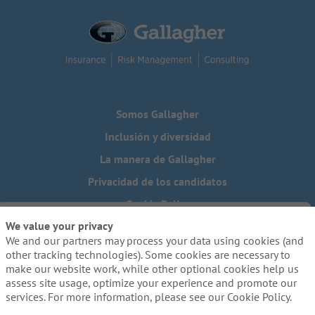
Somos Gallagher
Inclusión y diversidad
La manera de Gallagher
Privacidad de los candidatos
Cookie Policy
We value your privacy
Do Not Sell or Share My Personal Information - US Residents
We and our partners may process your data using cookies (and
¿Necesita una adaptación especial para completar alguna
other tracking technologies). Some cookies are necessary to
parte de nuestro proceso de solicitud, incluido el uso de
make our website work, while other optional cookies help us
este sitio web? Escríbanos a:
Careers@ajg.com
assess site usage, optimize your experience and promote our
services. For more information, please see our Cookie Policy.