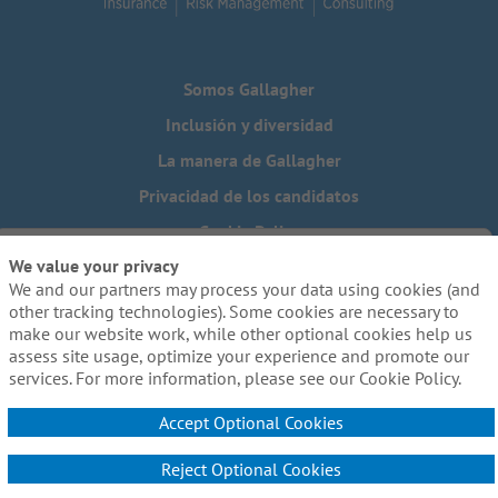
Somos Gallagher
Inclusión y diversidad
La manera de Gallagher
Privacidad de los candidatos
Cookie Policy
We value your privacy
Do Not Sell or Share My Personal Information - US Residents
We and our partners may process your data using cookies (and
¿Necesita una adaptación especial para completar alguna
other tracking technologies). Some cookies are necessary to
parte de nuestro proceso de solicitud, incluido el uso de
make our website work, while other optional cookies help us
este sitio web? Escríbanos a:
Careers@ajg.com
assess site usage, optimize your experience and promote our
services. For more information, please see our Cookie Policy.
Accept Optional Cookies
Reject Optional Cookies