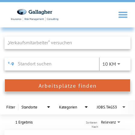
Job Search Page
10 KM
Arbeitsplätze finden
Filter
Standorte
Kategorien
JOBS.TAGS3
1 Ergebnis
Relevanz
Sortieren 
Nach