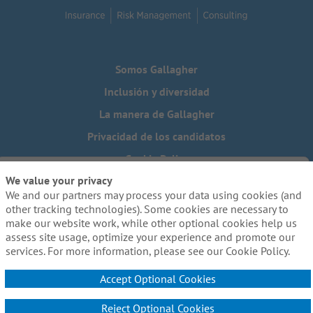
Somos Gallagher
Inclusión y diversidad
La manera de Gallagher
Privacidad de los candidatos
Cookie Policy
We value your privacy
Do Not Sell or Share My Personal Information - US Residents
We and our partners may process your data using cookies (and
¿Necesita una adaptación especial para completar alguna
other tracking technologies). Some cookies are necessary to
parte de nuestro proceso de solicitud, incluido el uso de
make our website work, while other optional cookies help us
este sitio web? Escríbanos a:
Careers@ajg.com
assess site usage, optimize your experience and promote our
services. For more information, please see our Cookie Policy.
Accept Optional Cookies
Reject Optional Cookies