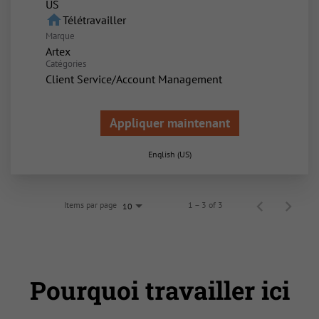
home
Télétravailler
Marque
Artex
Catégories
Client Service/Account Management
Appliquer maintenant
English (US)
Items par page
1 – 3 of 3
10
Pourquoi travailler ici