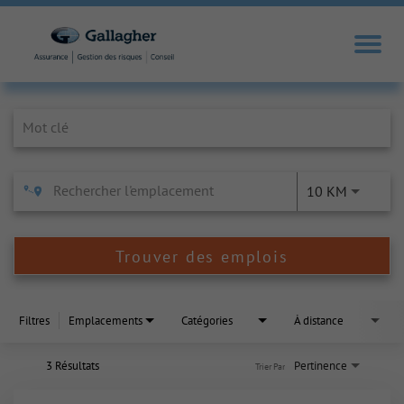
Job Search Page
10 KM
Trouver des emplois
Filtres
Emplacements
Catégories
À distance
3 Résultats
Pertinence
Trier Par