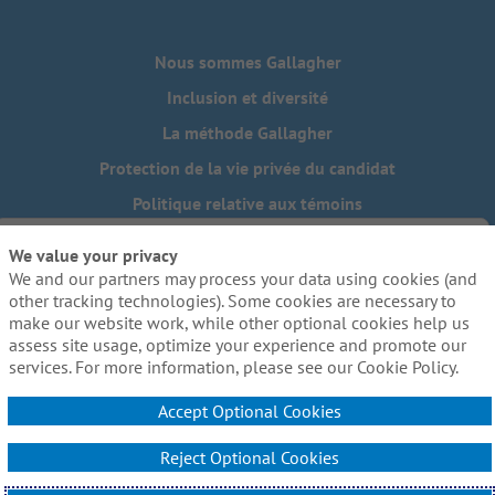
Nous sommes Gallagher
Inclusion et diversité
La méthode Gallagher
Protection de la vie privée du candidat
Politique relative aux témoins
Do Not Sell or Share My Personal Information - US Residents
We value your privacy
We and our partners may process your data using cookies (and
Besoin de mesures d'adaptation raisonnables pour
compléter une partie de notre processus de candidature, y
other tracking technologies). Some cookies are necessary to
compris l'utilisation de ce site web? Envoyez-nous un
make our website work, while other optional cookies help us
courriel:
Careers@ajg.com
assess site usage, optimize your experience and promote our
services. For more information, please see our Cookie Policy.
Accept Optional Cookies
Reject Optional Cookies
© 2026 Arthur J. Gallagher & Co. Tous droits réservés.