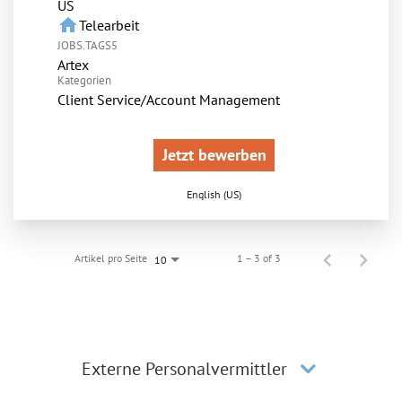
home
Telearbeit
JOBS.TAGS5
Artex
Kategorien
Client Service/Account Management
Jetzt bewerben
English (US)
Artikel pro Seite
1 – 3 of 3
10
Externe Personalvermittler