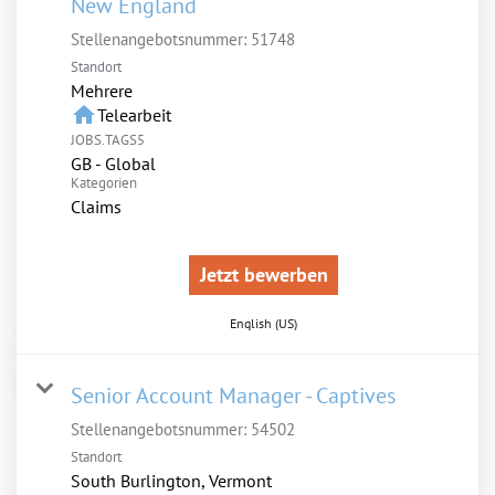
New England
Stellenangebotsnummer:
51748
Standort
Mehrere
home
Telearbeit
JOBS.TAGS5
GB - Global
Kategorien
Claims
Jetzt bewerben
English (US)
Senior Account Manager - Captives
Stellenangebotsnummer:
54502
Standort
South Burlington, Vermont