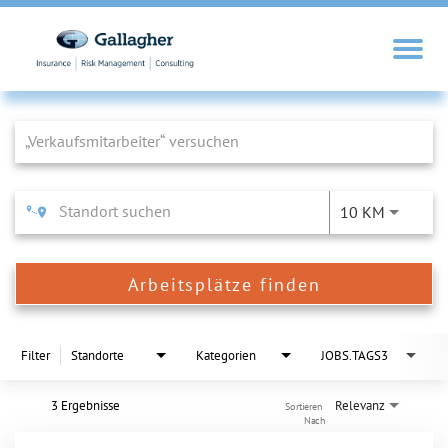
Job Search Page
10 KM
Arbeitsplätze finden
Filter
Standorte
Kategorien
JOBS.TAGS3
3 Ergebnisse
Relevanz
Sortieren 
Nach