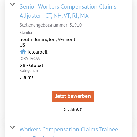
Senior Workers Compensation Claims
Adjuster - CT, NH, VT, RI, MA
Stellenangebotsnummer:
51910
Standort
South Burlington, Vermont
home
Telearbeit
JOBS.TAGS5
GB - Global
Kategorien
Claims
Jetzt bewerben
English (US)
Workers Compensation Claims Trainee -