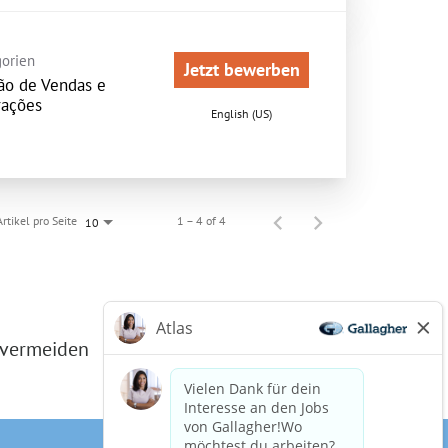
orien
Jetzt bewerben
ão de Vendas e
ações
English (US)
Artikel pro Seite
1 – 4 of 4
10
 vermeiden