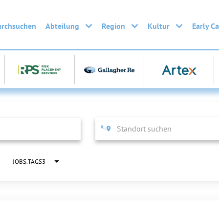
urchsuchen
Abteilung
Region
Kultur
Early C
JOBS.TAGS3