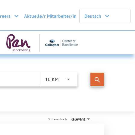
areers
Aktuelle/r Mitarbeiter/in
Deutsch
search
10 KM
Relevanz
Sortieren Nach