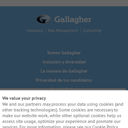
Somos Gallagher
Inclusión y diversidad
La manera de Gallagher
Privacidad de los candidatos
Cookie Policy
We value your privacy
Do Not Sell or Share My Personal Information - US Residents
We and our partners may process your data using cookies (and
¿Necesita una adaptación especial para completar alguna
other tracking technologies). Some cookies are necessary to
parte de nuestro proceso de solicitud, incluido el uso de
make our website work, while other optional cookies help us
este sitio web? Escríbanos a:
Careers@ajg.com
assess site usage, optimize your experience and promote our
services. For more information, please see our Cookie Policy.