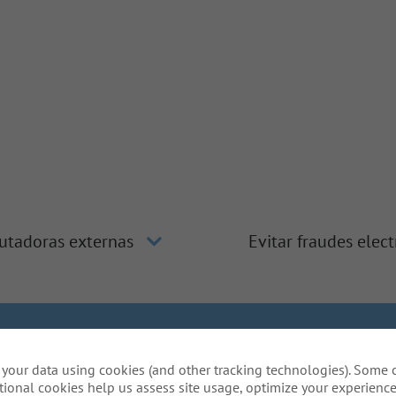
utadoras externas
Evitar fraudes elec
clusión y diversidad
La manera de Gallagher
Privacidad de 
your data using cookies (and other tracking technologies). Some 
Do Not Sell or Share My Personal Information - US Res
tional cookies help us assess site usage, optimize your experience
ón especial para completar alguna parte de nuestro proces