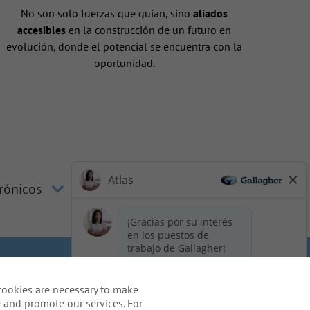
No son solo fuerzas que guían, sino
aliados
accesibles
en la construcción de un futuro en
evolución, donde el potencial se encuentra con la
oportunidad.
trónicos
los candidatos
Cookie Policy
cookies are necessary to make
idents
 and promote our services. For
o de solicitud, incluido el uso