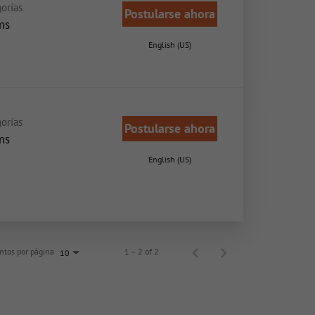
orías
Postularse ahora
ms
English (US)
orías
Postularse ahora
ms
English (US)
tos por página
1 – 2 of 2
10