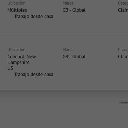
Ubicación
Marca
Categ
Múltiples
GB - Global
Clai
inicio
Trabajo desde casa
Ubicación
Marca
Categ
Concord, New
GB - Global
Clai
Hampshire
inicio
Trabajo desde casa
Elemen