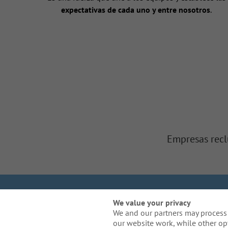
expectativas de cada uno y entre nosotros
.
Empresas recl
Somos Gallagher
In
We value your privacy
We and our partners may process 
our website work, while other op
¿Necesita una adaptaci