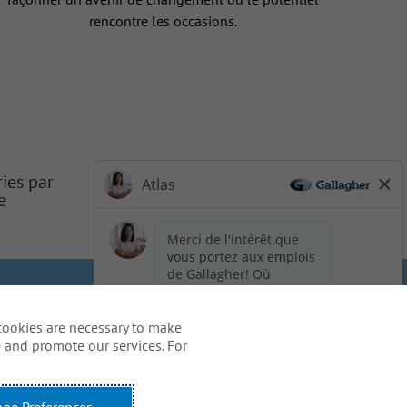
rencontre les occasions.
ries par
e
 de la vie privée du candidat
cookies are necessary to make
ation - US Residents
 and promote our services. For
re processus de candidature, y
areers@ajg.com