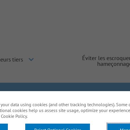
Éviter les escroque
eurs tiers
hameçonnag
gher
Inclusion et diversité
La méthode Gallagher
Protection
your data using cookies (and other tracking technologies). Some 
lative aux témoins
Do Not Sell or Share My Personal Inform
tional cookies help us assess site usage, optimize your experience
daptation raisonnables pour compléter une partie de not
Cookie Policy.
 l'utilisation de ce site web? Envoyez-nous un courriel:
C