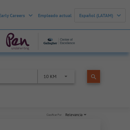
Early Careers
Empleado actual
Español (LATAM)
search
10 KM
Relevancia
Clasificar Por