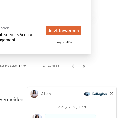
orien
Jetzt bewerben
nt Service/Account
agement
English (US)
ikel pro Seite
1 – 10 of 83
10
 vermeiden