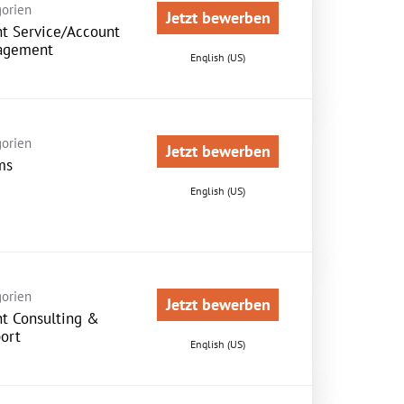
orien
Jetzt bewerben
nt Service/Account
agement
English (US)
orien
Jetzt bewerben
ms
English (US)
orien
Jetzt bewerben
nt Consulting &
ort
English (US)