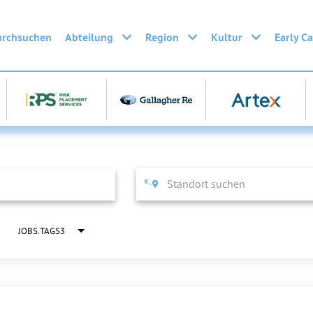
urchsuchen
Abteilung
Region
Kultur
Early C
JOBS.TAGS3