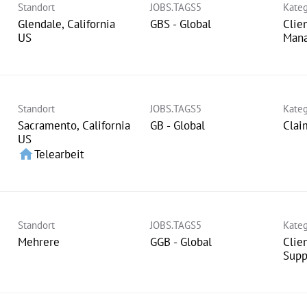
Standort
JOBS.TAGS5
Kateg
Glendale, California
GBS - Global
Clie
Man
Standort
JOBS.TAGS5
Kateg
Sacramento, California
GB - Global
Clai
home
Telearbeit
Standort
JOBS.TAGS5
Kateg
Mehrere
GGB - Global
Clie
Supp