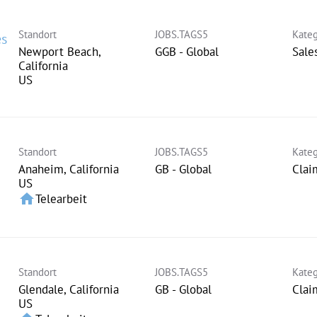
Standort
JOBS.TAGS5
Kateg
es
Newport Beach,
GGB - Global
Sale
California
Standort
JOBS.TAGS5
Kateg
Anaheim, California
GB - Global
Clai
home
Telearbeit
Standort
JOBS.TAGS5
Kateg
Glendale, California
GB - Global
Clai