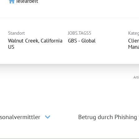
home
Telearbeit
Standort
JOBS.TAGS5
Kateg
Walnut Creek, California
GBS - Global
Clie
Man
Art
sonalvermittler
Betrug durch Phishing