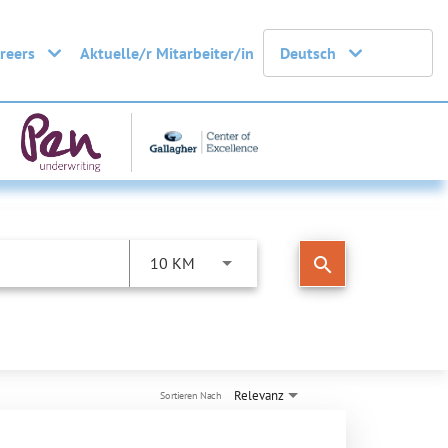
areers
Aktuelle/r Mitarbeiter/in
Deutsch
search
10 KM
Relevanz
Sortieren Nach