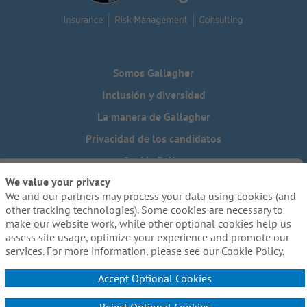
Somos Gallagher
Inclusión y diversidad
La manera de Gallagher
Privacidad de los candidatos
Cookie Policy
We value your privacy
Do Not Sell or Share My Personal Information - US Residents
We and our partners may process your data using cookies (and
¿Necesita una adaptación especial para completar alguna
other tracking technologies). Some cookies are necessary to
parte de nuestro proceso de solicitud, incluido el uso de
make our website work, while other optional cookies help us
este sitio web? Escríbanos a:
Careers@ajg.com
assess site usage, optimize your experience and promote our
services. For more information, please see our Cookie Policy.
Accept Optional Cookies