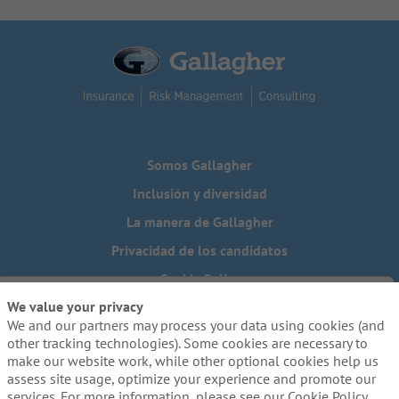
Somos Gallagher
Inclusión y diversidad
La manera de Gallagher
Privacidad de los candidatos
Cookie Policy
We value your privacy
Do Not Sell or Share My Personal Information - US Residents
We and our partners may process your data using cookies (and
¿Necesita una adaptación especial para completar alguna
other tracking technologies). Some cookies are necessary to
parte de nuestro proceso de solicitud, incluido el uso de
make our website work, while other optional cookies help us
este sitio web? Escríbanos a:
Careers@ajg.com
assess site usage, optimize your experience and promote our
services. For more information, please see our Cookie Policy.