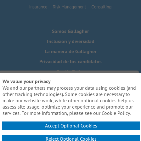
Somos Gallagher
Inclusión y diversidad
La manera de Gallagher
Privacidad de los candidatos
Cookie Policy
We value your privacy
Do Not Sell or Share My Personal Information - US Residents
We and our partners may process your data using cookies (and
¿Necesita una adaptación especial para completar alguna
other tracking technologies). Some cookies are necessary to
parte de nuestro proceso de solicitud, incluido el uso de
make our website work, while other optional cookies help us
este sitio web? Escríbanos a:
Careers@ajg.com
assess site usage, optimize your experience and promote our
services. For more information, please see our Cookie Policy.
Accept Optional Cookies
Reject Optional Cookies