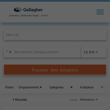
Job Search Page
10 KM
Trouver des emplois
Filtres
Emplacements
Catégories
À distance
3 Résultats
Pertinence
Trier Par