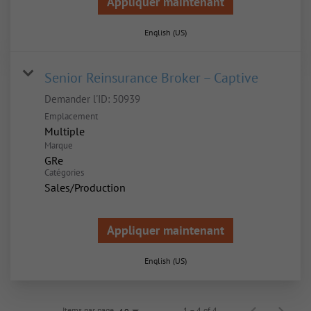
Appliquer maintenant
English (US)
Senior Reinsurance Broker – Captive
Demander l'ID:
50939
Emplacement
Multiple
Marque
GRe
Catégories
Sales/Production
Appliquer maintenant
English (US)
Items par page
1 – 4 of 4