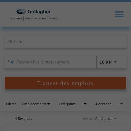
Job Search Page
10 KM
Trouver des emplois
Filtres
Emplacements
Catégories
À distance
4 Résultats
Pertinence
Trier Par