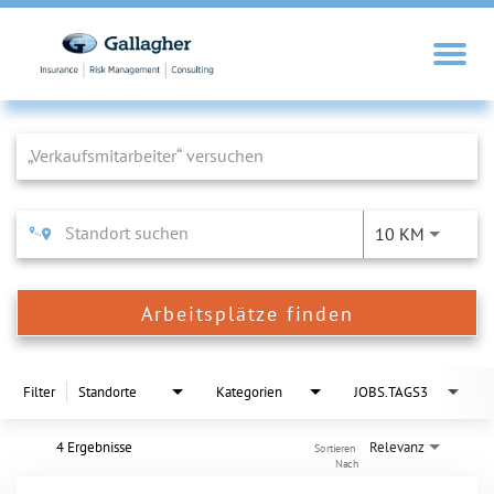
Job Search Page
10 KM
Arbeitsplätze finden
Filter
Standorte
Kategorien
JOBS.TAGS3
4 Ergebnisse
Relevanz
Sortieren 
Nach