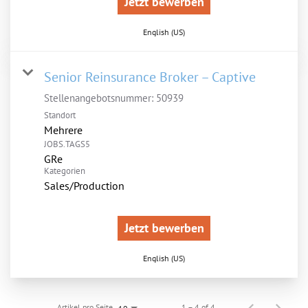
Jetzt bewerben
English (US)
Senior Reinsurance Broker – Captive
Stellenangebotsnummer:
50939
Standort
Mehrere
JOBS.TAGS5
GRe
Kategorien
Sales/Production
Jetzt bewerben
English (US)
Artikel pro Seite
1 – 4 of 4