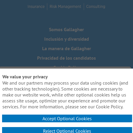
Somos Gallagher
Inclusión y diversidad
La manera de Gallagher
Privacidad de los candidatos
Cookie Policy
We value your privacy
Do Not Sell or Share My Personal Information - US Residents
We and our partners may process your data using cookies (and
¿Necesita una adaptación especial para completar alguna
other tracking technologies). Some cookies are necessary to
parte de nuestro proceso de solicitud, incluido el uso de
make our website work, while other optional cookies help us
este sitio web? Escríbanos a:
Careers@ajg.com
assess site usage, optimize your experience and promote our
services. For more information, please see our Cookie Policy.
Accept Optional Cookies
Reject Optional Cookies