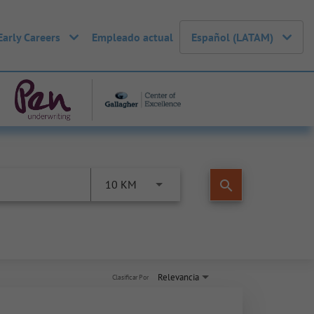
Early Careers
Empleado actual
Español (LATAM)
search
10 KM
Relevancia
Clasificar Por