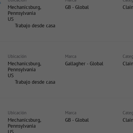
&
Mechanicsburg,
GB - Global
Clai
Pennsylvania
inicio
Trabajo desde casa
Ubicación
Marca
Categ
Mechanicsburg,
Gallagher - Global
Clai
Pennsylvania
inicio
Trabajo desde casa
Ubicación
Marca
Categ
Mechanicsburg,
GB - Global
Clai
Pennsylvania