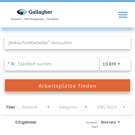
Job Search Page
10 KM
Arbeitsplätze finden
Filter
Standorte
Kategorien
JOBS.TAGS3
0 Ergebnisse
Relevanz
Sortieren 
Nach