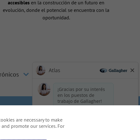
accesibles
en la construcción de un futuro en
evolución, donde el potencial se encuentra con la
oportunidad.
trónicos
los candidatos
Cookie Policy
cookies are necessary to make
idents
 and promote our services. For
o de solicitud, incluido el uso
m