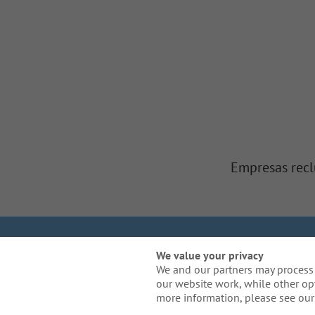
Empresas recl
Somos Gallagher
In
We value your privacy
We and our partners may process 
our website work, while other op
¿Necesita una adaptaci
more information, please see our 