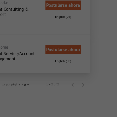
orías
Postularse ahora
nt Consulting &
ort
English (US)
orías
Postularse ahora
nt Service/Account
agement
English (US)
tos por página
1 – 2 of 2
10