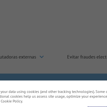
utadoras externas
Evitar fraudes elec
clusión y diversidad
La manera de Gallagher
Privacidad de 
your data using cookies (and other tracking technologies). Some 
Do Not Sell or Share My Personal Information - US Res
tional cookies help us assess site usage, optimize your experience
ón especial para completar alguna parte de nuestro proces
Cookie Policy.
de este sitio web? Escríbanos a:
Careers@ajg.co