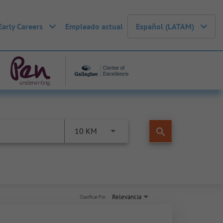
Early Careers
Empleado actual
Español (LATAM)
search
10 KM
Relevancia
Clasificar Por