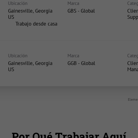
Ubicación
Marca
Categ
Gainesville, Georgia
GBS - Global
Clie
Supp
inicio
Trabajo desde casa
Ubicación
Marca
Categ
Gainesville, Georgia
GGB - Global
Clie
Man
Elemen
Por Qué Trabajar Aquí