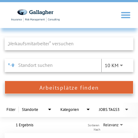
Job Search Page
10 KM
Arbeitsplätze finden
Filter
Standorte
Kategorien
JOBS.TAGS3
1 Ergebnis
Relevanz
Sortieren 
Nach