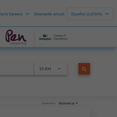
Early Careers
Empleado actual
Español (LATAM)
search
10 KM
Relevancia
Clasificar Por