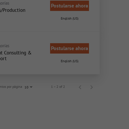
orías
Postularse ahora
s/Production
English (US)
orías
Postularse ahora
nt Consulting &
ort
English (US)
tos por página
1 – 2 of 2
10