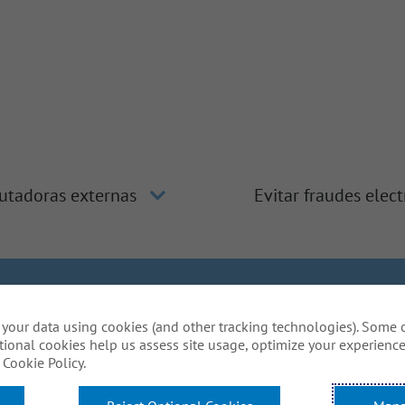
utadoras externas
Evitar fraudes elec
clusión y diversidad
La manera de Gallagher
Privacidad de 
your data using cookies (and other tracking technologies). Some 
Do Not Sell or Share My Personal Information - US Res
tional cookies help us assess site usage, optimize your experience
ón especial para completar alguna parte de nuestro proces
Cookie Policy.
de este sitio web? Escríbanos a:
Careers@ajg.co