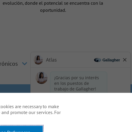
evolución, donde el potencial se encuentra con la
oportunidad.
trónicos
los candidatos
Cookie Policy
cookies are necessary to make
idents
 and promote our services. For
o de solicitud, incluido el uso
m