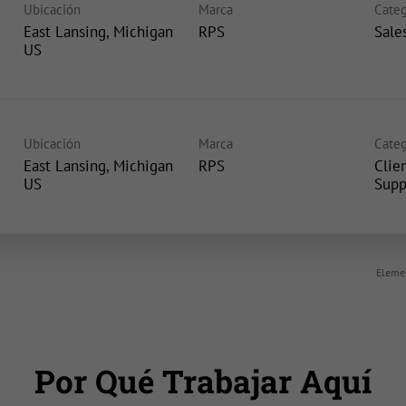
Ubicación
Marca
Categ
East Lansing, Michigan
RPS
Sale
Ubicación
Marca
Categ
East Lansing, Michigan
RPS
Clie
Supp
Elemen
Por Qué Trabajar Aquí