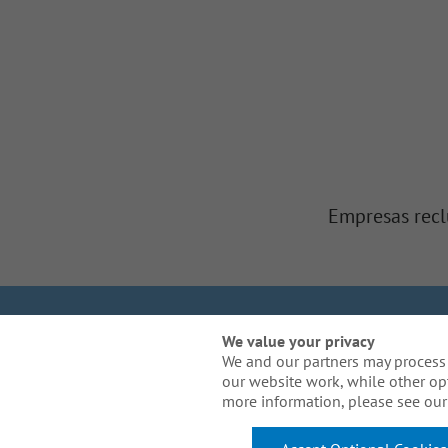
Empresas recl
Somos Gallagher
In
We value your privacy
We and our partners may process 
our website work, while other op
¿Necesita una adaptaci
more information, please see our 