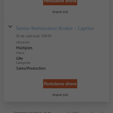
Postularse ahora
English (US)
Senior Reinsurance Broker – Captive
ID de solicitud:
50939
Ubicación
Múltiples
Marca
GRe
Categorías
Sales/Production
Postularse ahora
English (US)
Elementos por página
1 – 4 of 4