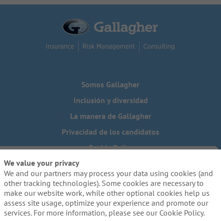
Somos Gallagher
Inclusión y diversidad
La manera de Gallagher
Privacidad de los candidatos
Cookie Policy
We value your privacy
Do Not Sell or Share My Personal Information - US Residents
We and our partners may process your data using cookies (and
¿Necesita una adaptación especial para completar alguna
other tracking technologies). Some cookies are necessary to
parte de nuestro proceso de solicitud, incluido el uso de
make our website work, while other optional cookies help us
este sitio web? Escríbanos a:
Careers@ajg.com
assess site usage, optimize your experience and promote our
services. For more information, please see our Cookie Policy.