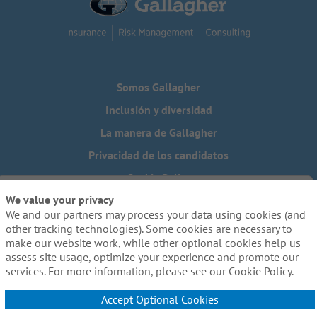
Somos Gallagher
Inclusión y diversidad
La manera de Gallagher
Privacidad de los candidatos
Cookie Policy
We value your privacy
Do Not Sell or Share My Personal Information - US Residents
We and our partners may process your data using cookies (and
¿Necesita una adaptación especial para completar alguna
other tracking technologies). Some cookies are necessary to
parte de nuestro proceso de solicitud, incluido el uso de
make our website work, while other optional cookies help us
este sitio web? Escríbanos a:
Careers@ajg.com
assess site usage, optimize your experience and promote our
services. For more information, please see our Cookie Policy.
Accept Optional Cookies