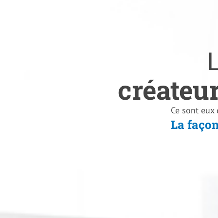
créateur
cherche
personn
saisisse
moteurs
experts
Ce sont eux 
La façon
La faç
La 
L