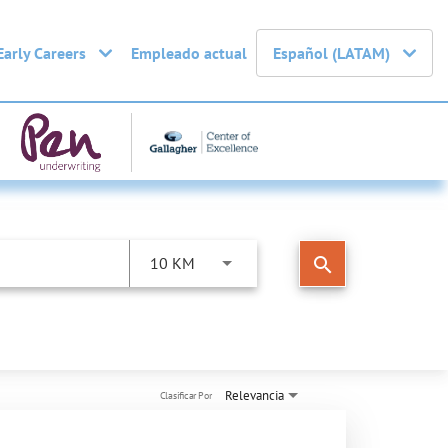
Early Careers
Empleado actual
Español (LATAM)
search
10 KM
Relevancia
Clasificar Por