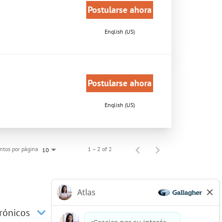
Postularse ahora
English (US)
Postularse ahora
English (US)
tos por página
1 – 2 of 2
10
trónicos