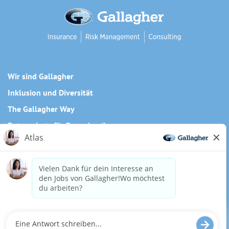
Wir sind Gallagher
Inklusion und Diversität
The Gallagher Way
Datenschutz für Bewerber/innen
Cookie-Richtlinie
Need reasonable accommodations to complete any part of
our application process, including the use of this website?
Email us:
Careers@ajg.com