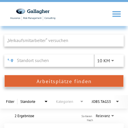
Job Search Page
10 KM
Arbeitsplätze finden
Filter
Standorte
Kategorien
JOBS.TAGS3
2 Ergebnisse
Relevanz
Sortieren 
Nach