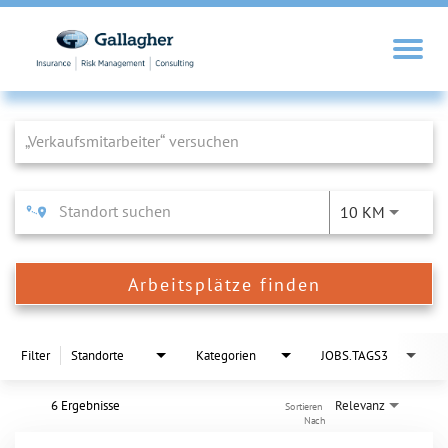
Job Search Page
10 KM
Arbeitsplätze finden
Filter
Standorte
Kategorien
JOBS.TAGS3
6 Ergebnisse
Relevanz
Sortieren 
Nach