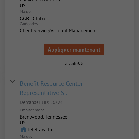
Marque
GGB - Global
Catégories
Client Service/Account Management
Appliquer maintenant
English (US)
Benefit Resource Center
Representative Sr.
Demander l'ID:
56724
Emplacement
Brentwood, Tennessee
home
Télétravailler
Marque