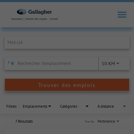
Job Search Page
10 KM
Trouver des emplois
Filtres
Emplacements
Catégories
À distance
7 Résultats
Pertinence
Trier Par