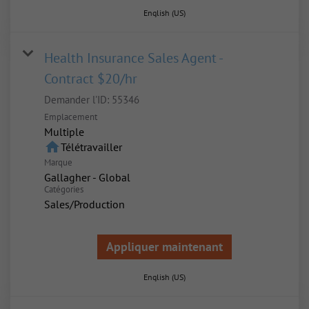
English (US)
Health Insurance Sales Agent -
Contract $20/hr
Demander l'ID:
55346
Emplacement
Multiple
home
Télétravailler
Marque
Gallagher - Global
Catégories
Sales/Production
Appliquer maintenant
English (US)