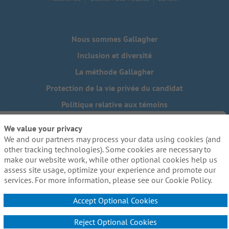
Nous sommes Gallagher
Inclusion et diversité
La méthode Gallagher
Protection de la vie privée du candidat
Politique relative aux témoins
Do Not Sell or Share My Personal Information - US Residents
We value your privacy
We and our partners may process your data using cookies (and
Besoin de mesures d'adaptation raisonnables pour
compléter une partie de notre processus de candidature, y
other tracking technologies). Some cookies are necessary to
compris l'utilisation de ce site web? Envoyez-nous un
make our website work, while other optional cookies help us
courriel:
Careers@ajg.com
assess site usage, optimize your experience and promote our
services. For more information, please see our Cookie Policy.
Accept Optional Cookies
Reject Optional Cookies