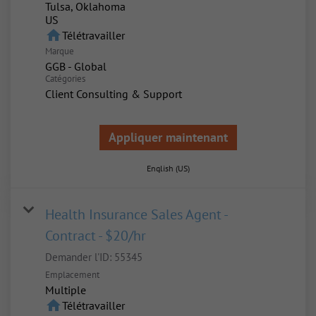
Tulsa, Oklahoma
home
Télétravailler
Marque
GGB - Global
Catégories
Client Consulting & Support
Appliquer maintenant
English (US)
Health Insurance Sales Agent -
Contract - $20/hr
Demander l'ID:
55345
Emplacement
Multiple
home
Télétravailler