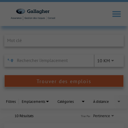
Job Search Page
10 KM
Trouver des emplois
Filtres
Emplacements
Catégories
À distance
10 Résultats
Pertinence
Trier Par