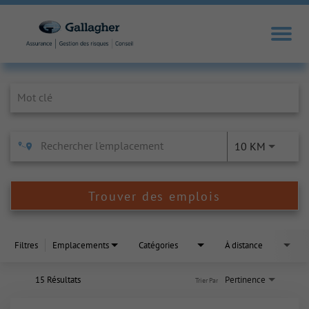
Job Search Page
10 KM
Trouver des emplois
Filtres
Emplacements
Catégories
À distance
15 Résultats
Pertinence
Trier Par