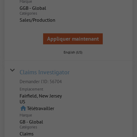
Marque
GGB - Global
Catégories
Sales/Production
Appliquer maintenant
English (US)
Claims Investigator
Demander l'ID:
56704
Emplacement
Fairfield, New Jersey
home
Télétravailler
Marque
GB - Global
Catégories
Claims