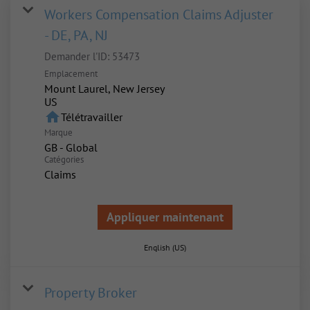
Workers Compensation Claims Adjuster
- DE, PA, NJ
Demander l'ID:
53473
Emplacement
Mount Laurel, New Jersey
home
Télétravailler
Marque
GB - Global
Catégories
Claims
Appliquer maintenant
English (US)
Property Broker