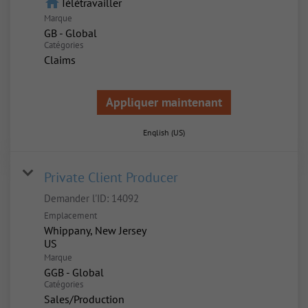
home
Télétravailler
Marque
GB - Global
Catégories
Claims
Appliquer maintenant
English (US)
Private Client Producer
Demander l'ID:
14092
Emplacement
Whippany, New Jersey
Marque
GGB - Global
Catégories
Sales/Production