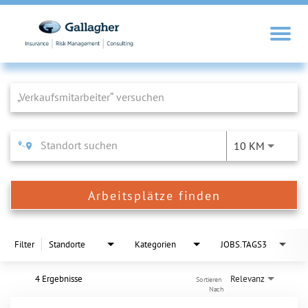
Job Search Page
10 KM
Arbeitsplätze finden
Filter
Standorte
Kategorien
JOBS.TAGS3
4 Ergebnisse
Relevanz
Sortieren 
Nach