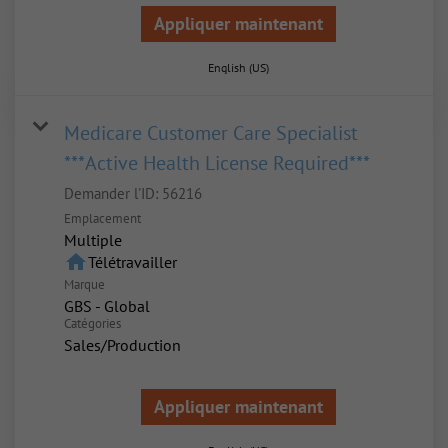
Appliquer maintenant
English (US)
Medicare Customer Care Specialist
***Active Health License Required***
Demander l'ID:
56216
Emplacement
Multiple
home
Télétravailler
Marque
GBS - Global
Catégories
Sales/Production
Appliquer maintenant