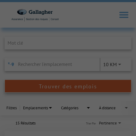
Job Search Page
10 KM
Trouver des emplois
Filtres
Emplacements
Catégories
À distance
15 Résultats
Pertinence
Trier Par