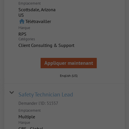
Emplacement
Scottsdale, Arizona
home
Télétravailler
Marque
RPS
Catégories
Client Consulting & Support
Appliquer maintenant
English (US)
Safety Technician Lead
Demander l'ID:
51557
Emplacement
Multiple
Marque
GBS - Global