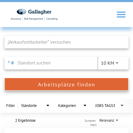
Job Search Page
10 KM
Arbeitsplätze finden
Filter
Standorte
Kategorien
JOBS.TAGS3
2 Ergebnisse
Relevanz
Sortieren 
Nach