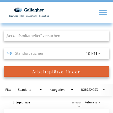
Job Search Page
10 KM
Arbeitsplätze finden
Filter
Standorte
Kategorien
JOBS.TAGS3
3 Ergebnisse
Relevanz
Sortieren 
Nach