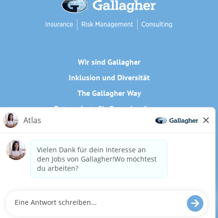
Wir sind Gallagher
Inklusion und Diversität
The Gallagher Way
Datenschutz für Bewerber/innen
Cookie-Richtlinie
Need reasonable accommodations to complete any part of
our application process, including the use of this website?
Email us:
Careers@ajg.com