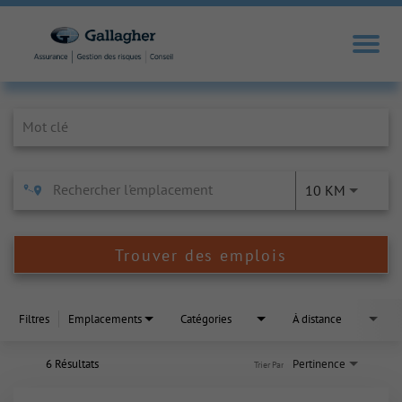
Job Search Page
10 KM
Trouver des emplois
Filtres
Emplacements
Catégories
À distance
6 Résultats
Pertinence
Trier Par