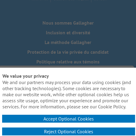
Nous sommes Gallagher
Inclusion et diversité
La méthode Gallagher
Protection de la vie privée du candidat
Politique relative aux témoins
Do Not Sell or Share My Personal Information - US Residents
We value your privacy
We and our partners may process your data using cookies (and
Besoin de mesures d'adaptation raisonnables pour
compléter une partie de notre processus de candidature, y
other tracking technologies). Some cookies are necessary to
compris l'utilisation de ce site web? Envoyez-nous un
make our website work, while other optional cookies help us
courriel:
Careers@ajg.com
assess site usage, optimize your experience and promote our
services. For more information, please see our Cookie Policy.
Accept Optional Cookies
Reject Optional Cookies