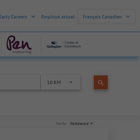
Early Careers
Employé actuel
Français Canadien
search
10 KM
Pertinence
Trier Par