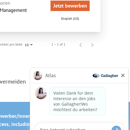
orien
Jetzt bewerben
 Management
English (US)
Artikel pro Seite
1 – 1 of 1
10
 vermeiden
ewerber/innen
Cookie-Richtlinie
ss, including the use of this