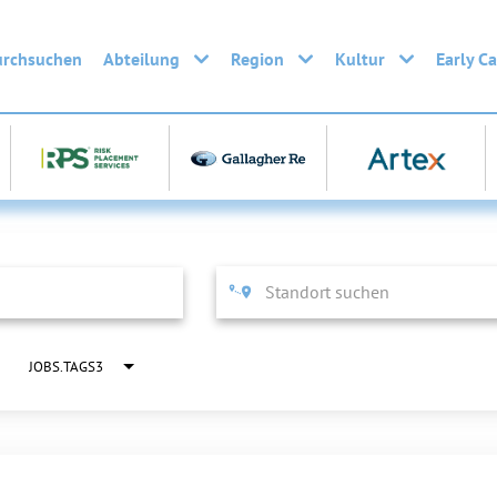
urchsuchen
Abteilung
Region
Kultur
Early C
JOBS.TAGS3