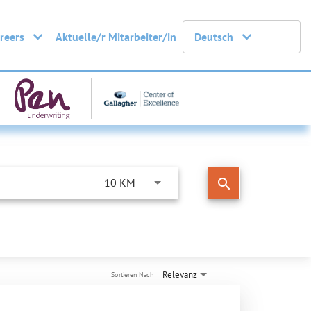
areers
Aktuelle/r Mitarbeiter/in
Deutsch
search
10 KM
Relevanz
Sortieren Nach