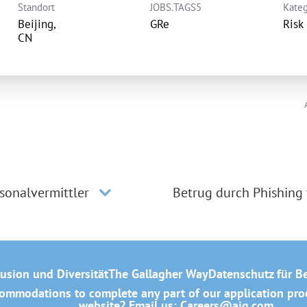
Standort
JOBS.TAGS5
Kateg
Beijing,
GRe
Risk
sonalvermittler
Betrug durch Phishing
lusion und Diversität
The Gallagher Way
Datenschutz für B
mmodations to complete any part of our application proce
website? Email us:
Careers@ajg.com