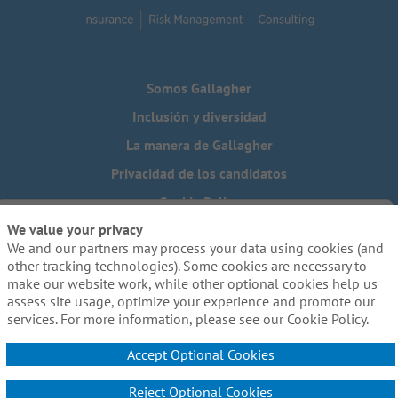
Somos Gallagher
Inclusión y diversidad
La manera de Gallagher
Privacidad de los candidatos
Cookie Policy
We value your privacy
Do Not Sell or Share My Personal Information - US Residents
We and our partners may process your data using cookies (and
¿Necesita una adaptación especial para completar alguna
other tracking technologies). Some cookies are necessary to
parte de nuestro proceso de solicitud, incluido el uso de
make our website work, while other optional cookies help us
este sitio web? Escríbanos a:
Careers@ajg.com
assess site usage, optimize your experience and promote our
services. For more information, please see our Cookie Policy.
Accept Optional Cookies
Reject Optional Cookies