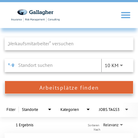
Job Search Page
10 KM
Arbeitsplätze finden
Filter
Standorte
Kategorien
JOBS.TAGS3
1 Ergebnis
Relevanz
Sortieren 
Nach