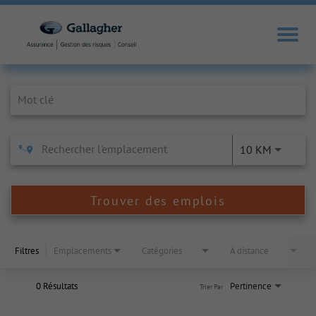
Job Search Page
10 KM
Trouver des emplois
Filtres
Emplacements
Catégories
À distance
0 Résultats
Pertinence
Trier Par