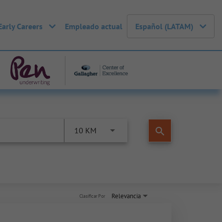
Early Careers
Empleado actual
Español (LATAM)
search
10 KM
Relevancia
Clasificar Por