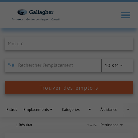
Job Search Page
10 KM
Trouver des emplois
Filtres
Emplacements
Catégories
À distance
1 Résultat
Pertinence
Trier Par